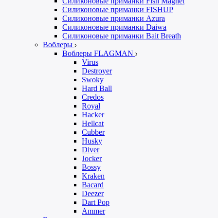
Силиконовые приманки Fish Magnet
Силиконовые приманки FISHUP
Силиконовые приманки Azura
Силиконовые приманки Daiwa
Силиконовые приманки Bait Breath
Воблеры
Воблеры FLAGMAN
Virus
Destroyer
Swoky
Hard Ball
Credos
Royal
Hacker
Hellcat
Cubber
Husky
Diver
Jocker
Bossy
Kraken
Bacard
Deezer
Dart Pop
Ammer