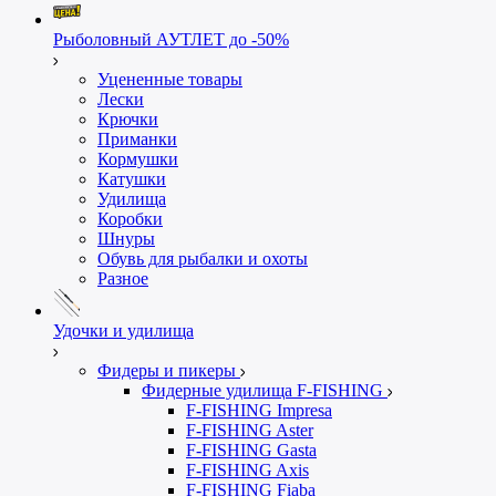
Рыболовный АУТЛЕТ до -50%
Уцененные товары
Лески
Крючки
Приманки
Кормушки
Катушки
Удилища
Коробки
Шнуры
Обувь для рыбалки и охоты
Разное
Удочки и удилища
Фидеры и пикеры
Фидерные удилища F-FISHING
F-FISHING Impresa
F-FISHING Aster
F-FISHING Gasta
F-FISHING Axis
F-FISHING Fiaba