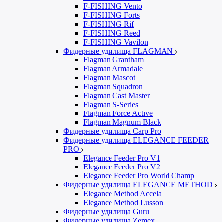
F-FISHING Vento
F-FISHING Forts
F-FISHING Rif
F-FISHING Reed
F-FISHING Vavilon
Фидерные удилища FLAGMAN
Flagman Grantham
Flagman Armadale
Flagman Mascot
Flagman Squadron
Flagman Cast Master
Flagman S-Series
Flagman Force Active
Flagman Magnum Black
Фидерные удилища Carp Pro
Фидерные удилища ELEGANCE FEEDER
PRO
Elegance Feeder Pro V1
Elegance Feeder Pro V2
Elegance Feeder Pro World Champ
Фидерные удилища ELEGANCE METHOD
Elegance Method Accela
Elegance Method Lusson
Фидерные удилища Guru
Фидерные удилища Zemex