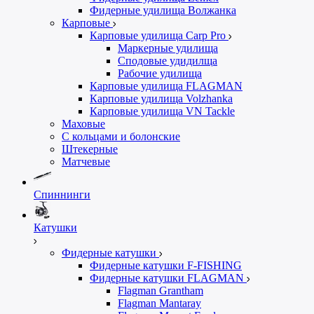
Фидерные удилища Волжанка
Карповые
Карповые удилища Carp Pro
Маркерные удилища
Сподовые удидилща
Рабочие удилища
Карповые удилища FLAGMAN
Карповые удилища Volzhanka
Карповые удилища VN Tackle
Маховые
С кольцами и болонские
Штекерные
Матчевые
Спиннинги
Катушки
Фидерные катушки
Фидерные катушки F-FISHING
Фидерные катушки FLAGMAN
Flagman Grantham
Flagman Mantaray