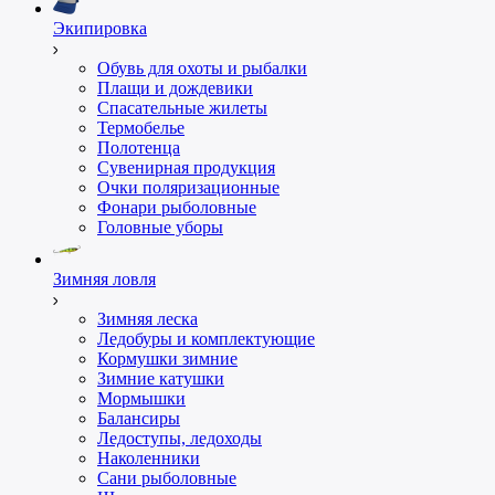
Экипировка
Обувь для охоты и рыбалки
Плащи и дождевики
Спасательные жилеты
Термобелье
Полотенца
Сувенирная продукция
Очки поляризационные
Фонари рыболовные
Головные уборы
Зимняя ловля
Зимняя леска
Ледобуры и комплектующие
Кормушки зимние
Зимние катушки
Мормышки
Балансиры
Ледоступы, ледоходы
Наколенники
Сани рыболовные