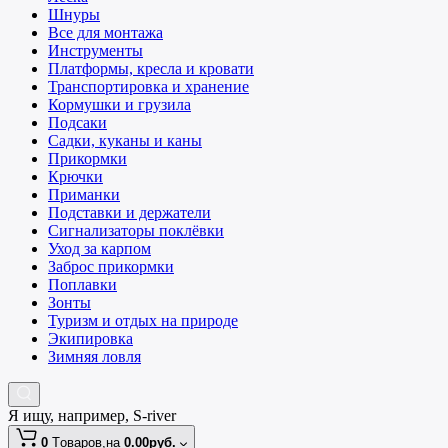
Шнуры
Все для монтажа
Инструменты
Платформы, кресла и кровати
Транспортировка и хранение
Кормушки и грузила
Подсаки
Садки, куканы и каны
Прикормки
Крючки
Приманки
Подставки и держатели
Сигнализаторы поклёвки
Уход за карпом
Заброс прикормки
Поплавки
Зонты
Туризм и отдых на природе
Экипировка
Зимняя ловля
Я ищу, например,
S-river
0
Tоваров,
на
0.00руб.