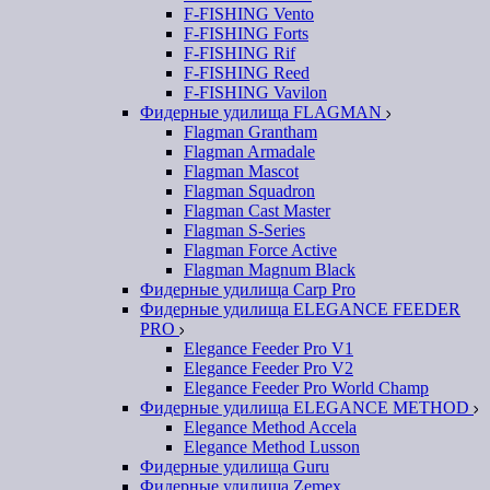
F-FISHING Vento
F-FISHING Forts
F-FISHING Rif
F-FISHING Reed
F-FISHING Vavilon
Фидерные удилища FLAGMAN
Flagman Grantham
Flagman Armadale
Flagman Mascot
Flagman Squadron
Flagman Cast Master
Flagman S-Series
Flagman Force Active
Flagman Magnum Black
Фидерные удилища Carp Pro
Фидерные удилища ELEGANCE FEEDER
PRO
Elegance Feeder Pro V1
Elegance Feeder Pro V2
Elegance Feeder Pro World Champ
Фидерные удилища ELEGANCE METHOD
Elegance Method Accela
Elegance Method Lusson
Фидерные удилища Guru
Фидерные удилища Zemex