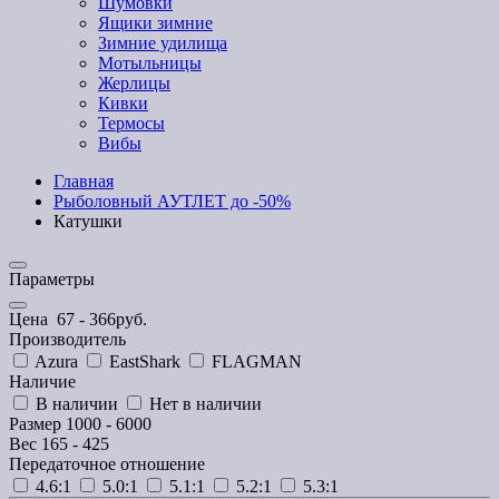
Шумовки
Ящики зимние
Зимние удилища
Мотыльницы
Жерлицы
Кивки
Термосы
Вибы
Главная
Рыболовный АУТЛЕТ до -50%
Катушки
Параметры
Цена
67
-
366
руб.
Производитель
Azura
EastShark
FLAGMAN
Наличие
В наличии
Нет в наличии
Размер
1000
-
6000
Вес
165
-
425
Передаточное отношение
4.6:1
5.0:1
5.1:1
5.2:1
5.3:1