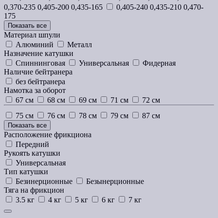
0,370-235 0,405-200 0,435-165
0,405-240 0,435-210 0,470-
175
Показать все
Материал шпули
Алюминий
Металл
Назначение катушки
Спиннинговая
Универсальная
Фидерная
Наличие бейтранера
без бейтранера
Намотка за оборот
67 см
68 см
69 см
71 см
72 см
75 см
76 см
78 см
79 см
87 см
Показать все
Расположение фрикциона
Передний
Рукоять катушки
Универсальная
Тип катушки
Безинерционные
Безынерционные
Тяга на фрикцион
3.5 кг
4 кг
5 кг
6 кг
7 кг