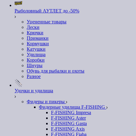
Рыболовный АУТЛЕТ до -50%
Уцененные товары
Лески
Крючки
Приманки
Кормушки
Катушки
Удилища
Коробки
Шнуры
Обувь для рыбалки и охоты
Разное
Удочки и удилища
Фидеры и пикеры
Фидерные удилища F-FISHING
F-FISHING Impresa
F-FISHING Aster
F-FISHING Gasta
F-FISHING Axis
F-FISHING Fiaba