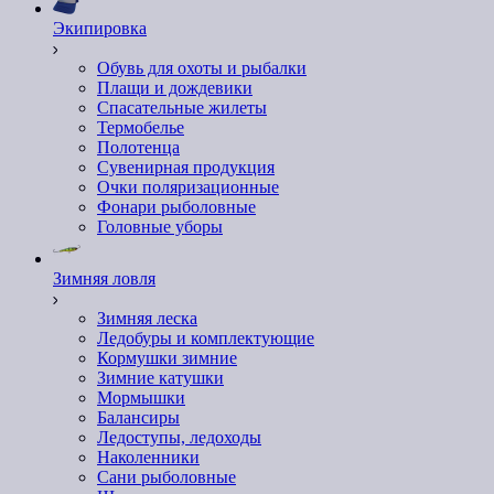
Экипировка
Обувь для охоты и рыбалки
Плащи и дождевики
Спасательные жилеты
Термобелье
Полотенца
Сувенирная продукция
Очки поляризационные
Фонари рыболовные
Головные уборы
Зимняя ловля
Зимняя леска
Ледобуры и комплектующие
Кормушки зимние
Зимние катушки
Мормышки
Балансиры
Ледоступы, ледоходы
Наколенники
Сани рыболовные