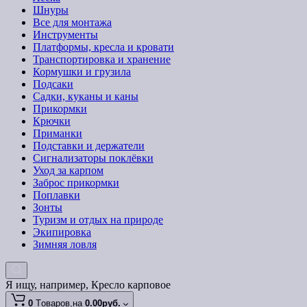
Шнуры
Все для монтажа
Инструменты
Платформы, кресла и кровати
Транспортировка и хранение
Кормушки и грузила
Подсаки
Садки, куканы и каны
Прикормки
Крючки
Приманки
Подставки и держатели
Сигнализаторы поклёвки
Уход за карпом
Заброс прикормки
Поплавки
Зонты
Туризм и отдых на природе
Экипировка
Зимняя ловля
Я ищу, например,
Кресло карповое
0
Tоваров,
на
0.00руб.