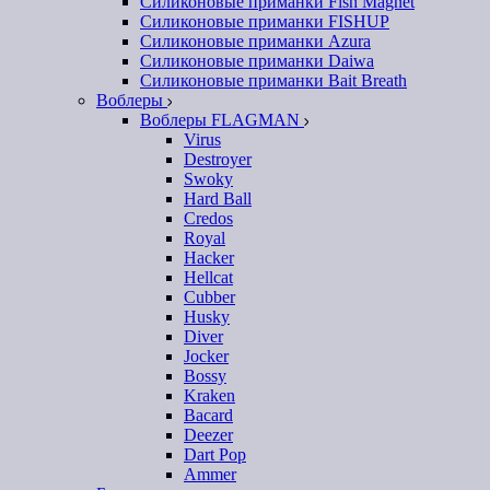
Силиконовые приманки Fish Magnet
Силиконовые приманки FISHUP
Силиконовые приманки Azura
Силиконовые приманки Daiwa
Силиконовые приманки Bait Breath
Воблеры
Воблеры FLAGMAN
Virus
Destroyer
Swoky
Hard Ball
Credos
Royal
Hacker
Hellcat
Cubber
Husky
Diver
Jocker
Bossy
Kraken
Bacard
Deezer
Dart Pop
Ammer