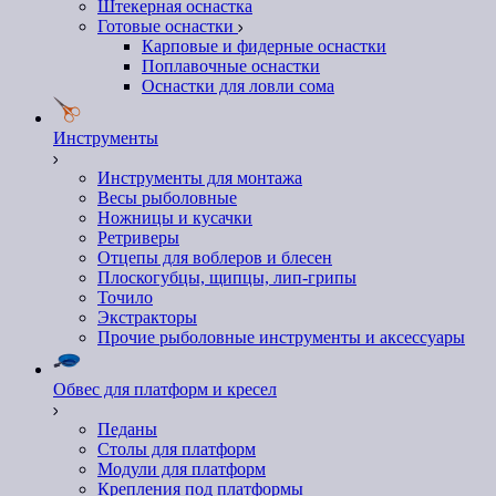
Штекерная оснастка
Готовые оснастки
Карповые и фидерные оснастки
Поплавочные оснастки
Оснастки для ловли сома
Инструменты
Инструменты для монтажа
Весы рыболовные
Ножницы и кусачки
Ретриверы
Отцепы для воблеров и блесен
Плоскогубцы, щипцы, лип-грипы
Точило
Экстракторы
Прочие рыболовные инструменты и аксессуары
Обвес для платформ и кресел
Педаны
Столы для платформ
Модули для платформ
Крепления под платформы