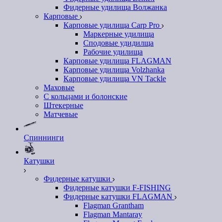
Фидерные удилища Волжанка
Карповые
Карповые удилища Carp Pro
Маркерные удилища
Сподовые удидилща
Рабочие удилища
Карповые удилища FLAGMAN
Карповые удилища Volzhanka
Карповые удилища VN Tackle
Маховые
С кольцами и болонские
Штекерные
Матчевые
Спиннинги
Катушки
Фидерные катушки
Фидерные катушки F-FISHING
Фидерные катушки FLAGMAN
Flagman Grantham
Flagman Mantaray