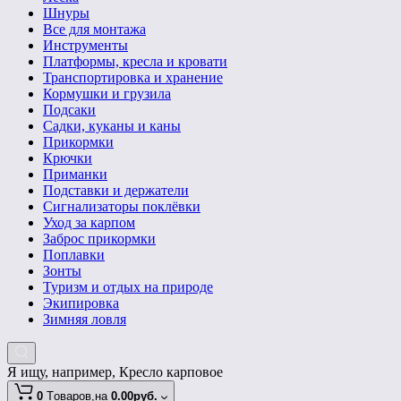
Шнуры
Все для монтажа
Инструменты
Платформы, кресла и кровати
Транспортировка и хранение
Кормушки и грузила
Подсаки
Садки, куканы и каны
Прикормки
Крючки
Приманки
Подставки и держатели
Сигнализаторы поклёвки
Уход за карпом
Заброс прикормки
Поплавки
Зонты
Туризм и отдых на природе
Экипировка
Зимняя ловля
Я ищу, например,
Кресло карповое
0
Tоваров,
на
0.00руб.