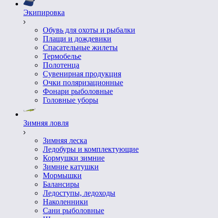
Экипировка
Обувь для охоты и рыбалки
Плащи и дождевики
Спасательные жилеты
Термобелье
Полотенца
Сувенирная продукция
Очки поляризационные
Фонари рыболовные
Головные уборы
Зимняя ловля
Зимняя леска
Ледобуры и комплектующие
Кормушки зимние
Зимние катушки
Мормышки
Балансиры
Ледоступы, ледоходы
Наколенники
Сани рыболовные