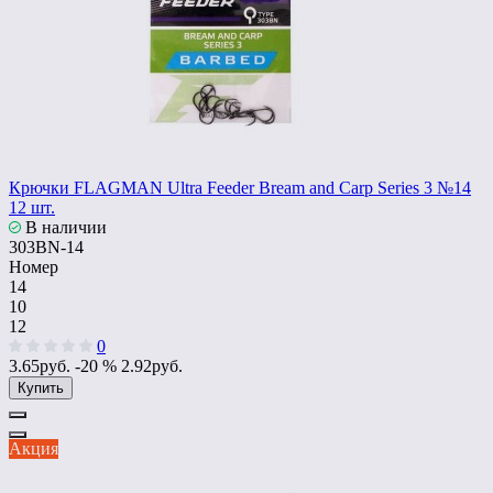
Крючки FLAGMAN Ultra Feeder Bream and Carp Series 3 №14
12 шт.
В наличии
303BN-14
Номер
14
10
12
0
3.65руб.
-20 %
2.92руб.
Купить
Акция