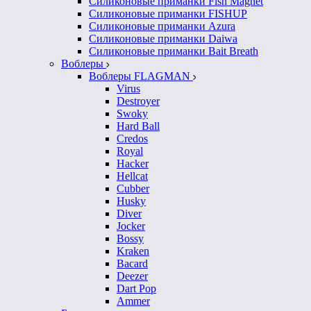
Силиконовые приманки Fish Magnet
Силиконовые приманки FISHUP
Силиконовые приманки Azura
Силиконовые приманки Daiwa
Силиконовые приманки Bait Breath
Воблеры
Воблеры FLAGMAN
Virus
Destroyer
Swoky
Hard Ball
Credos
Royal
Hacker
Hellcat
Cubber
Husky
Diver
Jocker
Bossy
Kraken
Bacard
Deezer
Dart Pop
Ammer