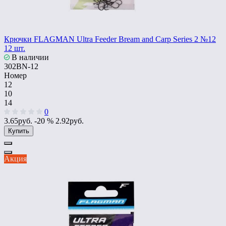
Крючки FLAGMAN Ultra Feeder Bream and Carp Series 2 №12
12 шт.
В наличии
302BN-12
Номер
12
10
14
0
3.65руб.
-20 %
2.92руб.
Купить
Акция