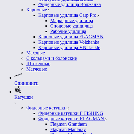
Фидерные удилища Волжанка
Карповые
Карповые удилища Carp Pro
Маркерные удилища
Сподовые удидилща
Рабочие удилища
Карповые удилища FLAGMAN
Карповые удилища Volzhanka
Карповые удилища VN Tackle
Маховые
С кольцами и болонские
Штекерные
Матчевые
Спиннинги
Катушки
Фидерные катушки
Фидерные катушки F-FISHING
Фидерные катушки FLAGMAN
Flagman Grantham
Flagman Mantaray