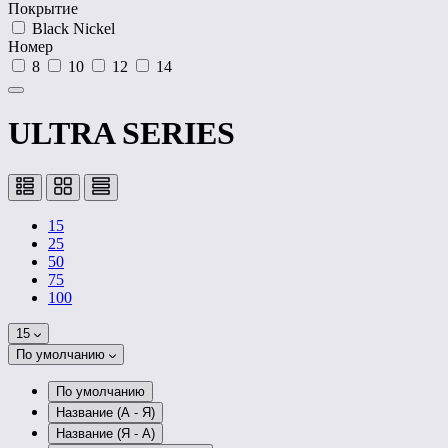
Покрытие
Black Nickel
Номер
8
10
12
14
ULTRA SERIES
15
25
50
75
100
15
По умолчанию
По умолчанию
Название (А - Я)
Название (Я - А)