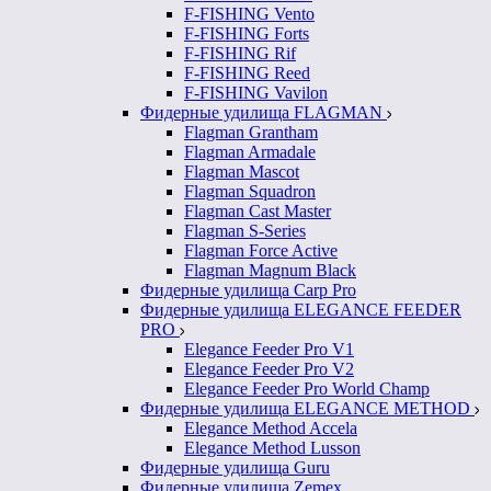
F-FISHING Vento
F-FISHING Forts
F-FISHING Rif
F-FISHING Reed
F-FISHING Vavilon
Фидерные удилища FLAGMAN
Flagman Grantham
Flagman Armadale
Flagman Mascot
Flagman Squadron
Flagman Cast Master
Flagman S-Series
Flagman Force Active
Flagman Magnum Black
Фидерные удилища Carp Pro
Фидерные удилища ELEGANCE FEEDER
PRO
Elegance Feeder Pro V1
Elegance Feeder Pro V2
Elegance Feeder Pro World Champ
Фидерные удилища ELEGANCE METHOD
Elegance Method Accela
Elegance Method Lusson
Фидерные удилища Guru
Фидерные удилища Zemex