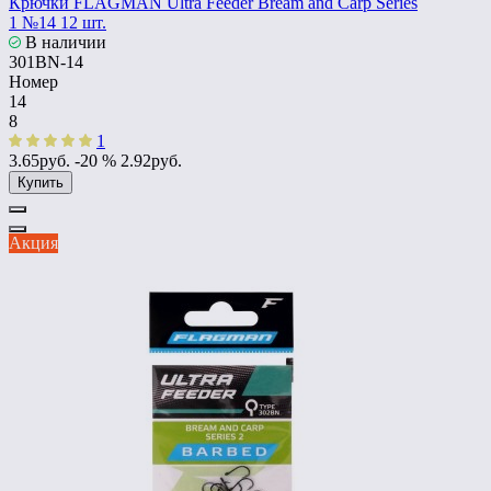
Крючки FLAGMAN Ultra Feeder Bream and Carp Series
1 №14 12 шт.
В наличии
301BN-14
Номер
14
8
1
3.65руб.
-20 %
2.92руб.
Купить
Акция