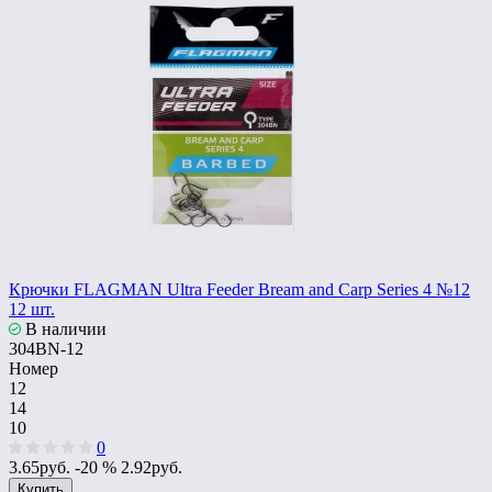
Крючки FLAGMAN Ultra Feeder Bream and Carp Series 4 №12
12 шт.
В наличии
304BN-12
Номер
12
14
10
0
3.65руб.
-20 %
2.92руб.
Купить