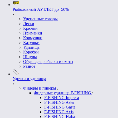
Рыболовный АУТЛЕТ до -50%
Уцененные товары
Лески
Крючки
Приманки
Кормушки
Катушки
Удилища
Коробки
Шнуры
Обувь для рыбалки и охоты
Разное
Удочки и удилища
Фидеры и пикеры
Фидерные удилища F-FISHING
F-FISHING Impresa
F-FISHING Aster
F-FISHING Gasta
F-FISHING Axis
F-FISHING Fiaba