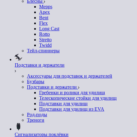
Блесны
Mepps
Apex
Bent
Flex
Long Cast
Rotto
Stretto
Twidd
Тейл-спиннеры
Подставки и держатели
Аксессуары для подставок и держателей
Бузбары
Подставки и держатели
Гребенки и ролики для удилищ
Телескопические стойки для удилищ
Подставки для удилищ
Подставки для удилищ из EVA
Род-поды
Треноги
Сигнализаторы поклёвки