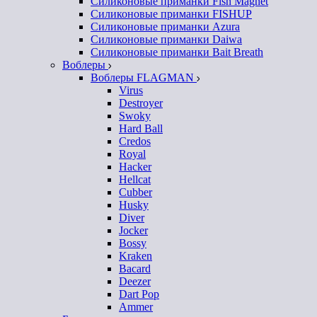
Силиконовые приманки Fish Magnet
Силиконовые приманки FISHUP
Силиконовые приманки Azura
Силиконовые приманки Daiwa
Силиконовые приманки Bait Breath
Воблеры
Воблеры FLAGMAN
Virus
Destroyer
Swoky
Hard Ball
Credos
Royal
Hacker
Hellcat
Cubber
Husky
Diver
Jocker
Bossy
Kraken
Bacard
Deezer
Dart Pop
Ammer