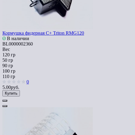
Кормушка фидерная C+ Triton RMG120
В наличии
BL0000002360
Вес
120 гр
50 гр
90 гр
100 гр
110 гр
0
5.00руб.
Купить