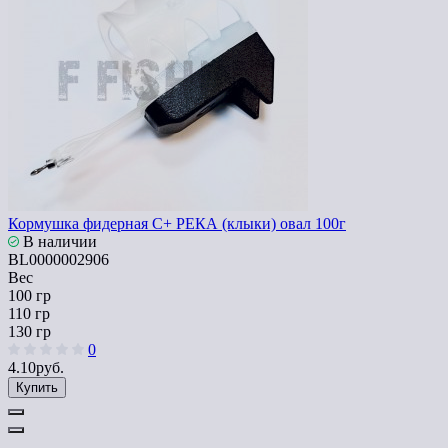
Кормушка фидерная C+ РЕКА (клыки) овал 100г
В наличии
BL0000002906
Вес
100 гр
110 гр
130 гр
0
4.10руб.
Купить