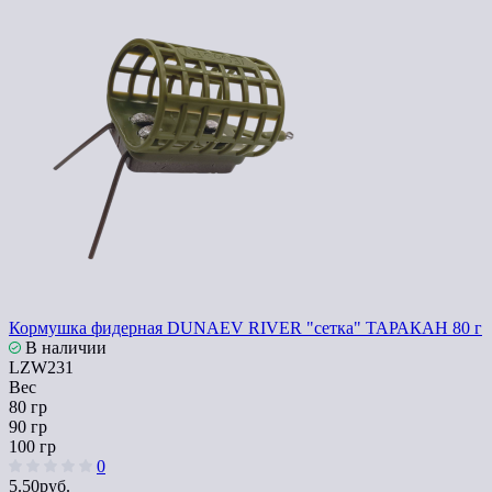
Кормушка фидерная DUNAEV RIVER "cетка" ТАРАКАН 80 г
В наличии
LZW231
Вес
80 гр
90 гр
100 гр
0
5.50руб.