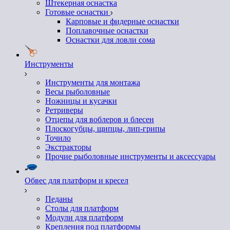
Штекерная оснастка
Готовые оснастки
Карповые и фидерные оснастки
Поплавочные оснастки
Оснастки для ловли сома
Инструменты
Инструменты для монтажа
Весы рыболовные
Ножницы и кусачки
Ретриверы
Отцепы для воблеров и блесен
Плоскогубцы, щипцы, лип-грипы
Точило
Экстракторы
Прочие рыболовные инструменты и аксессуары
Обвес для платформ и кресел
Педаны
Столы для платформ
Модули для платформ
Крепления под платформы