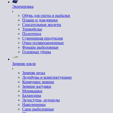
Экипировка
Обувь для охоты и рыбалки
Плащи и дождевики
Спасательные жилеты
Термобелье
Полотенца
Сувенирная продукция
Очки поляризационные
Фонари рыболовные
Головные уборы
Зимняя ловля
Зимняя леска
Ледобуры и комплектующие
Кормушки зимние
Зимние катушки
Мормышки
Балансиры
Ледоступы, ледоходы
Наколенники
Сани рыболовные