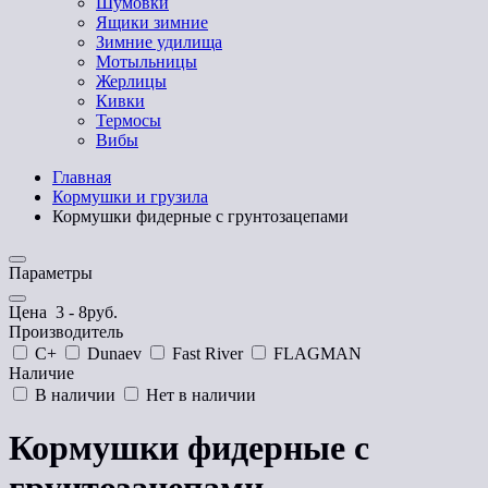
Шумовки
Ящики зимние
Зимние удилища
Мотыльницы
Жерлицы
Кивки
Термосы
Вибы
Главная
Кормушки и грузила
Кормушки фидерные с грунтозацепами
Параметры
Цена
3
-
8
руб.
Производитель
C+
Dunaev
Fast River
FLAGMAN
Наличие
В наличии
Нет в наличии
Кормушки фидерные с