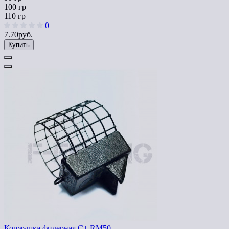
100 гр
110 гр
0
7.70руб.
Купить
Кормушка фидерная C+ RM50