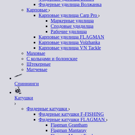
Фидерные удилища Волжанка
Карповые
Карповые удилища Carp Pro
Маркерные удилища
Сподовые удидилща
Рабочие удилища
Карповые удилища FLAGMAN
Карповые удилища Volzhanka
Карповые удилища VN Tackle
Маховые
С кольцами и болонские
Штекерные
Матчевые
Спиннинги
Катушки
Фидерные катушки
Фидерные катушки F-FISHING
Фидерные катушки FLAGMAN
Flagman Grantham
Flagman Mantaray