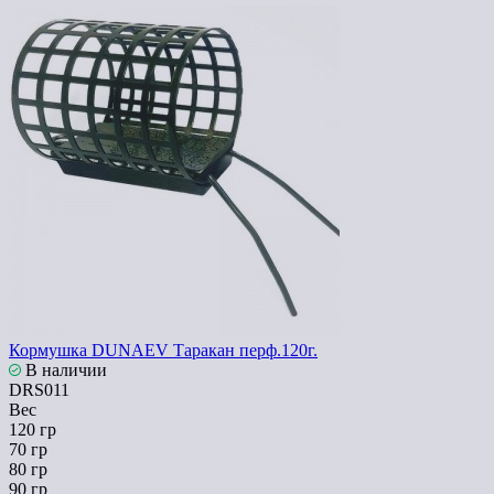
Кормушка DUNAEV Таракан перф.120г.
В наличии
DRS011
Вес
120 гр
70 гр
80 гр
90 гр