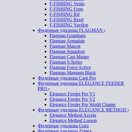
F-FISHING Vento
F-FISHING Forts
F-FISHING Rif
F-FISHING Reed
F-FISHING Vavilon
Фидерные удилища FLAGMAN
Flagman Grantham
Flagman Armadale
Flagman Mascot
Flagman Squadron
Flagman Cast Master
Flagman S-Series
Flagman Force Active
Flagman Magnum Black
Фидерные удилища Carp Pro
Фидерные удилища ELEGANCE FEEDER
PRO
Elegance Feeder Pro V1
Elegance Feeder Pro V2
Elegance Feeder Pro World Champ
Фидерные удилища ELEGANCE METHOD
Elegance Method Accela
Elegance Method Lusson
Фидерные удилища Guru
Фидерные удилища Zemex