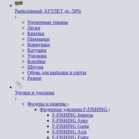
Рыболовный АУТЛЕТ до -50%
Уцененные товары
Лески
Крючки
Приманки
Кормушки
Катушки
Удилища
Коробки
Шнуры
Обувь для рыбалки и охоты
Разное
Удочки и удилища
Фидеры и пикеры
Фидерные удилища F-FISHING
F-FISHING Impresa
F-FISHING Aster
F-FISHING Gasta
F-FISHING Axis
F-FISHING Fiaba