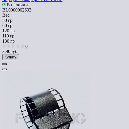
В наличии
BL0000002693
Вес
50 гр
60 гр
120 гр
110 гр
130 гр
0
3.90руб.
Купить