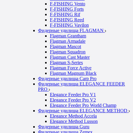
F-FISHING Vento
F-FISHING Forts
F-FISHING Rif
F-FISHING Reed
F-FISHING Vavilon
Фидерные удилища FLAGMAN
Flagman Grantham
Flagman Armadale
Flagman Mascot
Flagman Squadron
Flagman Cast Master
Flagman S-Series
Flagman Force Active
Flagman Magnum Black
Фидерные удилища Carp Pro
Фидерные удилища ELEGANCE FEEDER
PRO
Elegance Feeder Pro V1
Elegance Feeder Pro V2
Elegance Feeder Pro World Champ
Фидерные удилища ELEGANCE METHOD
Elegance Method Accela
Elegance Method Lusson
Фидерные удилища Guru
Фидерные удилища Zemex