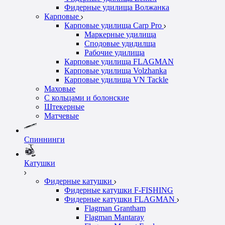
Фидерные удилища Волжанка
Карповые
Карповые удилища Carp Pro
Маркерные удилища
Сподовые удидилща
Рабочие удилища
Карповые удилища FLAGMAN
Карповые удилища Volzhanka
Карповые удилища VN Tackle
Маховые
С кольцами и болонские
Штекерные
Матчевые
Спиннинги
Катушки
Фидерные катушки
Фидерные катушки F-FISHING
Фидерные катушки FLAGMAN
Flagman Grantham
Flagman Mantaray