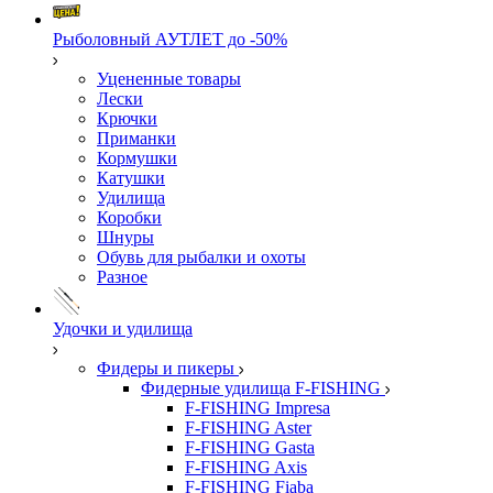
Рыболовный АУТЛЕТ до -50%
Уцененные товары
Лески
Крючки
Приманки
Кормушки
Катушки
Удилища
Коробки
Шнуры
Обувь для рыбалки и охоты
Разное
Удочки и удилища
Фидеры и пикеры
Фидерные удилища F-FISHING
F-FISHING Impresa
F-FISHING Aster
F-FISHING Gasta
F-FISHING Axis
F-FISHING Fiaba