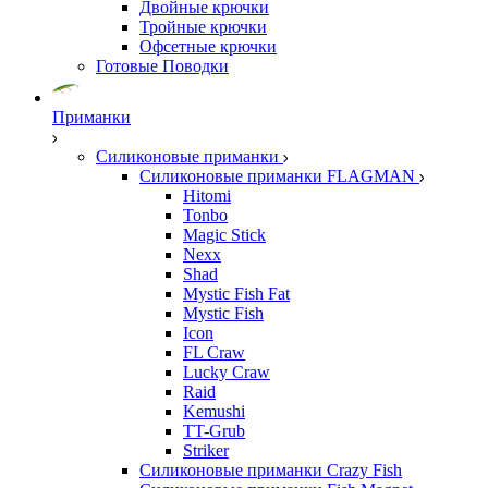
Двойные крючки
Тройные крючки
Офсетные крючки
Готовые Поводки
Приманки
Силиконовые приманки
Силиконовые приманки FLAGMAN
Hitomi
Tonbo
Magic Stick
Nexx
Shad
Mystic Fish Fat
Mystic Fish
Icon
FL Craw
Lucky Craw
Raid
Kemushi
TT-Grub
Striker
Силиконовые приманки Crazy Fish