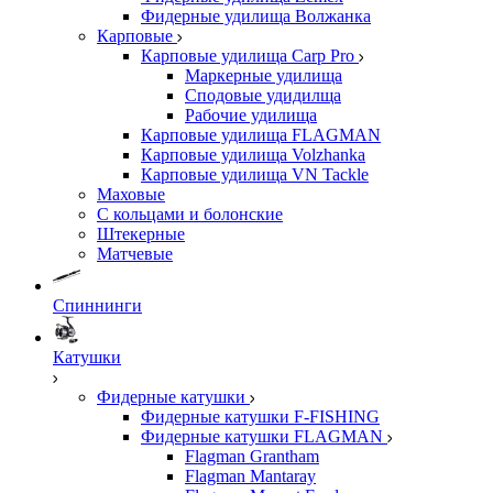
Фидерные удилища Волжанка
Карповые
Карповые удилища Carp Pro
Маркерные удилища
Сподовые удидилща
Рабочие удилища
Карповые удилища FLAGMAN
Карповые удилища Volzhanka
Карповые удилища VN Tackle
Маховые
С кольцами и болонские
Штекерные
Матчевые
Спиннинги
Катушки
Фидерные катушки
Фидерные катушки F-FISHING
Фидерные катушки FLAGMAN
Flagman Grantham
Flagman Mantaray