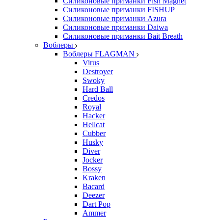
Силиконовые приманки Fish Magnet
Силиконовые приманки FISHUP
Силиконовые приманки Azura
Силиконовые приманки Daiwa
Силиконовые приманки Bait Breath
Воблеры
Воблеры FLAGMAN
Virus
Destroyer
Swoky
Hard Ball
Credos
Royal
Hacker
Hellcat
Cubber
Husky
Diver
Jocker
Bossy
Kraken
Bacard
Deezer
Dart Pop
Ammer