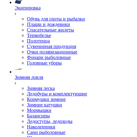
Экипировка
Обувь для охоты и рыбалки
Плащи и дождевики
Спасательные жилеты
Термобелье
Полотенца
Сувенирная продукция
Очки поляризационные
Фонари рыболовные
Головные уборы
Зимняя ловля
Зимняя леска
Ледобуры и комплектующие
Кормушки зимние
Зимние катушки
Мормышки
Балансиры
Ледоступы, ледоходы
Наколенники
Сани рыболовные