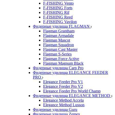
F-FISHING Vento
F-FISHING Forts
F-FISHING Rif
F-FISHING Reed
F-FISHING Vavilon
Фидерные удилища FLAGMAN
Flagman Grantham
Flagman Armadale
Flagman Mascot
Flagman Squadron
Flagman Cast Master
Flagman S-Series
Flagman Force Active
Flagman Magnum Black
Фидерные удилища Carp Pro
Фидерные удилища ELEGANCE FEEDER
PRO
Elegance Feeder Pro V1
Elegance Feeder Pro V2
Elegance Feeder Pro World Champ
Фидерные удилища ELEGANCE METHOD
Elegance Method Accela
Elegance Method Lusson
Фидерные удилища Guru
Фидерные удилища Zemex