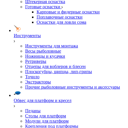
Штекерная оснастка
Готовые оснастки
Карповые и фидерные оснастки
Поплавочные оснастки
Оснастки для ловли сома
Инструменты
Инструменты для монтажа
Весы рыболовные
Ножницы и кусачки
Ретриверы
Отцепы для воблеров и блесен
Плоскогубцы, щипцы, лип-грипы
Точило
Экстракторы
Прочие рыболовные инструменты и аксессуары
Обвес для платформ и кресел
Педаны
Столы для платформ
Модули для платформ
Крепления под платформы