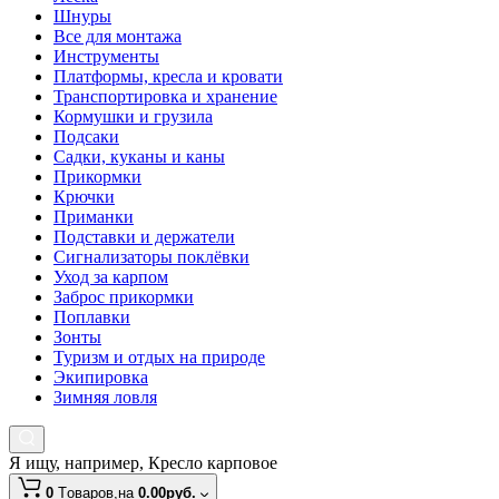
Шнуры
Все для монтажа
Инструменты
Платформы, кресла и кровати
Транспортировка и хранение
Кормушки и грузила
Подсаки
Садки, куканы и каны
Прикормки
Крючки
Приманки
Подставки и держатели
Сигнализаторы поклёвки
Уход за карпом
Заброс прикормки
Поплавки
Зонты
Туризм и отдых на природе
Экипировка
Зимняя ловля
Я ищу, например,
Кресло карповое
0
Tоваров,
на
0.00руб.